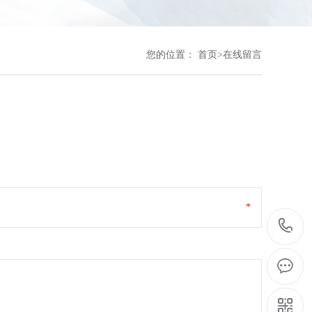
您的位置：
首页
>
在线留言
话
*