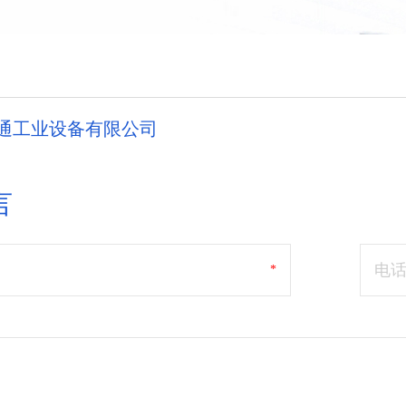
通工业设备有限公司
言
电
*